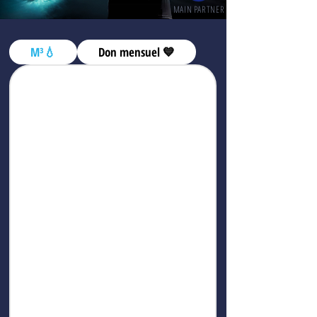
MAIN PARTNER
M³💧
Don mensuel 💙