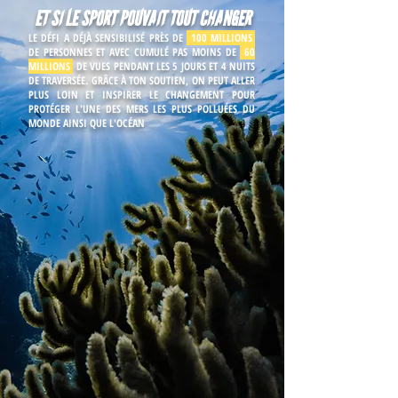
ET SI LE SPORT POUVAIT TOUT CHANGER
LE DÉFI A DÉJÀ SENSIBILISÉ PRÈS DE
100 MILLIONS
DE PERSONNES ET AVEC CUMULÉ PAS MOINS DE
60
MILLIONS
DE VUES PENDANT LES 5 JOURS ET 4 NUITS
DE TRAVERSÉE. GRÂCE À TON SOUTIEN, ON PEUT ALLER
PLUS LOIN ET INSPIRER LE CHANGEMENT POUR
PROTÉGER L'UNE DES MERS LES PLUS POLLUÉES DU
MONDE AINSI QUE L'OCÉAN