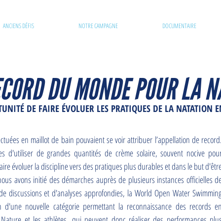
ANCIENS DÉFIS
NOTRE CAMPAGNE
DOCUMENTAIRE
ECORD DU MONDE POUR LA N
UNITÉ DE FAIRE ÉVOLUER LES PRATIQUES DE LA NATATION E
tuées en maillot de bain pouvaient se voir attribuer l’appellation de record
es d'utiliser de grandes quantités de crème solaire, souvent nocive pou
re évoluer la discipline vers des pratiques plus durables et dans le but d'êtr
ous avons initié des démarches auprès de plusieurs instances officielles d
s de discussions et d'analyses approfondies, la World Open Water Swimmin
on d'une nouvelle catégorie permettant la reconnaissance des records e
ature et les athlètes, qui peuvent donc réaliser des performances plu