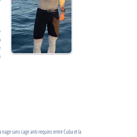
e
m
e
a
a nage sans cage anti-requins entre Cuba et la