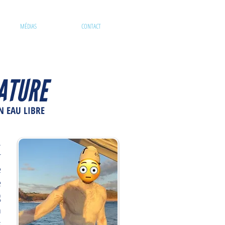
MÉDIAS
CONTACT
ATURE
N EAU LIBRE
.
r
e
e
g
n
s