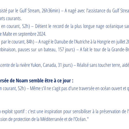
ssisté par le Gulf Stream, 26h36min) – A nagé avec l'assistance du Gulf Str
rts courants.
e en courant, 52h) – Détient le record de la plus longue nage océanique sa
 de Malte en septembre 2024.
é par le courant, 84h) – A nagé le Danube de l'Autriche à la Hongrie en juillet 2
inaison, pauses sur un bateau, 157 jours) – A fait le tour de la Grande-
nte de la rivière Yukon, Canada, 31 jours) – Réalisé sans toucher terre, aidé 
ersée de Noam semble être à ce jour :
n courant, 52h) – Même s'il ne s'agit pas d'une traversée en océan ouvert et qu'
ploit sportif : c'est une inspiration pour sensibiliser à la préservation de 
mission de protection de la Méditerranée et de l'Océan."