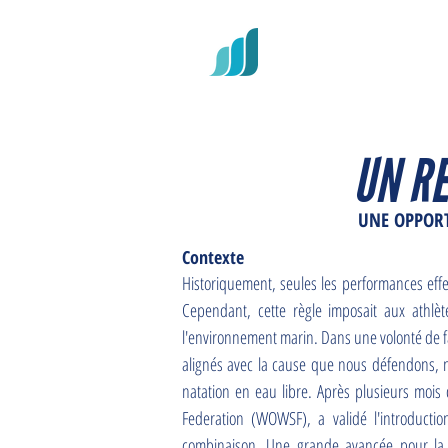
RECORD
UN R
UNE OPPORT
Contexte
Historiquement, seules les performances effec
Cependant, cette règle imposait aux athlèt
l'environnement marin. Dans une volonté de fai
alignés avec la cause que nous défendons, n
natation en eau libre. Après plusieurs moi
Federation (WOWSF), a validé l'introducti
combinaison. Une grande avancée pour la N