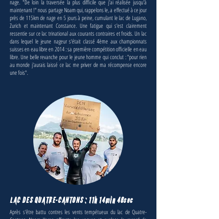
nage. "De loin la traversée la plus difficile que j'ai réalisée jusqu'à
maintenant !" nous partage Noam qui, rappelons le, a effectué à ce jour
près de 115km de nage en 5 jours à peine, cumulant le lac de Lugano,
Zurich et maintenant Constance. Une fatigue qui s'est clairement
ressentie sur ce lac trinational aux courants contraires et froids. Un lac
dans lequel le jeune nageur s'était classé 4ème aux championnats
suisses en eau libre en 2014 : sa première compétition officielle en eau
libre. Une belle revanche pour le jeune homme qui conclut : "pour rien
au monde j'aurais laissé ce lac me priver de ma récompense encore
une fois".
LAC DES QUATRE-CANTONS : 11h 14min 46sec
Après s'être battu contres les vents tempétueux du lac de Quatre-