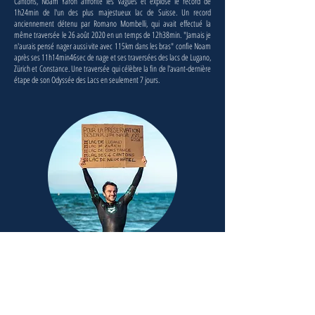
Cantons, Noam Yaron affronte les vagues et explose le record de
1h24min de l'un des plus majestueux lac de Suisse. Un record
anciennement détenu par Romano Mombelli, qui avait effectué la
même traversée le 26 août 2020 en un temps de 12h38min. "Jamais je
n'aurais pensé nager aussi vite avec 115km dans les bras" confie Noam
après ses 11h14min46sec de nage et ses traversées des lacs de Lugano,
Zürich et Constance. Une traversée qui célèbre la fin de l'avant-dernière
étape de son Odyssée des Lacs en seulement 7 jours.
LAC DE NEUCHÂTEL : 11h 05min 01sec
C'est après 188km de nage en 11 jours que Noam Yaron pose le pied à
la plage d'Yverdon-les-Bains où il célèbre la réussite de la traversée des
5 plus grands lacs suisses en moins de 15 jours en faveur de la
préservation des eaux. Une fin marquée par un record* de la traversée