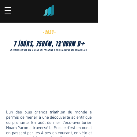
- 2023 -
7 JOURS, 750KM, 13'000M D+
LA SUISSE D'EST EN OUEST EN PASSANT PAR LES ALPES EN TRIATHLON
L‘un des plus grands triathlon du monde a
permis de mener à une découverte scientifique
surprenante. En août dernier, l‘éco-aventurier
Noam Yaron a traversé la Suisse d'est en ouest
en passant par les Alpes en courant, en vélo et