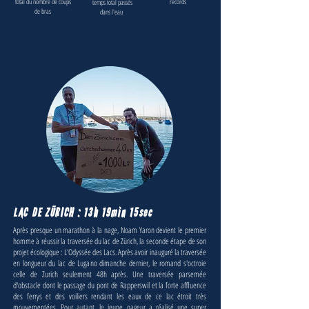
total du nombre de coups
records
temps total passés
de bras
dans l'eau
LAC DE ZÜRICH : 13h 19min 15sec
Après presque un marathon à la nage, Noam Yaron devient le premier
homme à réussir la traversée du lac de Zürich, la seconde étape de son
projet écologique : L'Odyssée des Lacs. Après avoir inauguré la traversée
en longueur du lac de Lugano dimanche dernier, le romand s'octroie
celle de Zurich seulement 48h après. Une traversée parsemée
d'obstacle dont le passage du pont de Rapperswil et la forte affluence
des ferrys et des voiliers rendant les eaux de ce lac étroit très
mouvementées. Pour autant, le jeune nageur a réalisé une super