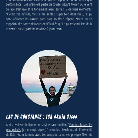
performance : une première partie de course jusqu'à Meilen où le vent
de face s'est levé et l'a fortement ralenti sur les 12 derniers kilomètres.
"C'était très difficile, mais je me sentais super bien dans l'eau, j'ai pu
donc affronter les vagues sans trop souffrir." répond Noam en se
rappelant des fortes douleurs et difficultés qu'il a pu ressentir lors de la
traversée du lac glaciaire tessinois 2 jours avant.
LAC DE CONSTANCE : 13h 43min 31sec
Après avoir symboliquement suivi le tracé du Rhin, "
l'un des fleuves les
plus pollués
[en microplasiques]" selon les chercheurs de l'Université
de Bâle, Noam termine avec beaucoup de peine ses presque 40km de