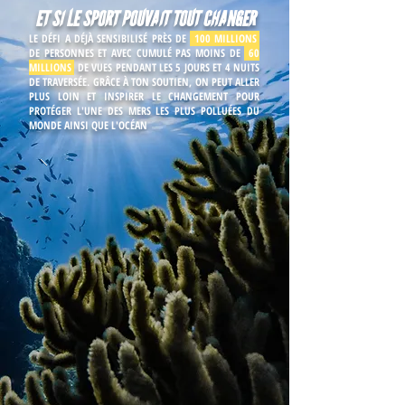
ET SI LE SPORT POUVAIT TOUT CHANGER
LE DÉFI A DÉJÀ SENSIBILISÉ PRÈS DE
100 MILLIONS
DE PERSONNES ET AVEC CUMULÉ PAS MOINS DE
60
MILLIONS
DE VUES PENDANT LES 5 JOURS ET 4 NUITS
DE TRAVERSÉE. GRÂCE À TON SOUTIEN, ON PEUT ALLER
PLUS LOIN ET INSPIRER LE CHANGEMENT POUR
PROTÉGER L'UNE DES MERS LES PLUS POLLUÉES DU
MONDE AINSI QUE L'OCÉAN