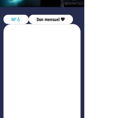
MAIN PARTNER
M³💧
Don mensuel 💙